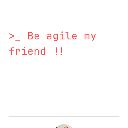
>_ Be agile my
friend !!