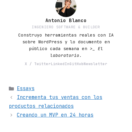
Antonio Blanco
INGENIERO SOFTWARE & BUILDER
Construyo herramientas reales con IA
sobre WordPress y lo documento en
público cada semana en
>_ El
laboratorio
.
X / Twitter
LinkedIn
GitHub
Newsletter
Categorías
Essays
Incrementa tus ventas con los
productos relacionados
Creando un MVP en 24 horas