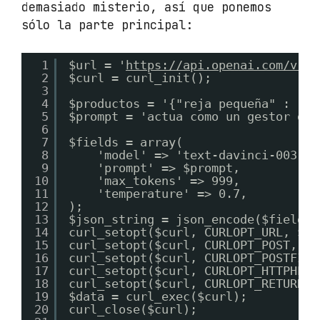
demasiado misterio, así que ponemos
sólo la parte principal:
1
$url = '
https://api.openai.com/v1/c
2
$curl = curl_init();
3
4
$productos = '{"reja pequeña" : "10
5
$prompt = 'actua como un gestor de 
6
7
$fields = array(
8
'model' => 'text-davinci-003',
9
'prompt' => $prompt,
10
'max_tokens' => 999,
11
'temperature' => 0.7,
12
);
13
$json_string = json_encode($fields)
14
curl_setopt($curl, CURLOPT_URL, $ur
15
curl_setopt($curl, CURLOPT_POST, TR
16
curl_setopt($curl, CURLOPT_POSTFIEL
17
curl_setopt($curl, CURLOPT_HTTPHEAD
18
curl_setopt($curl, CURLOPT_RETURNTR
19
$data = curl_exec($curl);
20
curl_close($curl);