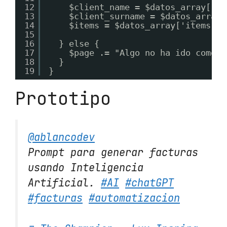
12
$client_name = $datos_array['no
13
$client_surname = $datos_array[
14
$items = $datos_array['items'];
15
16
} else {
17
$page .= "Algo no ha ido como d
18
}
19
}
Prototipo
@ablancodev
Prompt para generar facturas
usando Inteligencia
Artificial.
#AI
#chatGPT
#facturas
#automatizacion