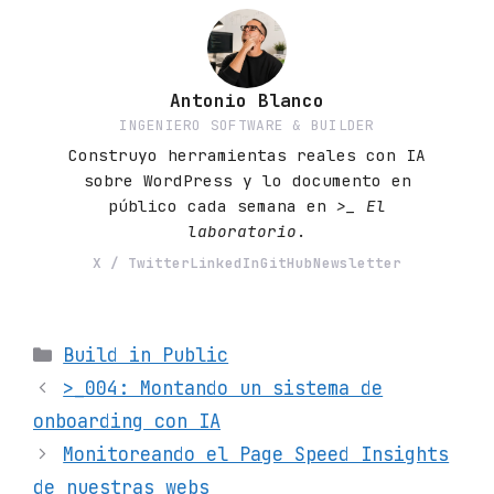
Antonio Blanco
INGENIERO SOFTWARE & BUILDER
Construyo herramientas reales con IA
sobre WordPress y lo documento en
público cada semana en
>_ El
laboratorio
.
X / Twitter
LinkedIn
GitHub
Newsletter
Categorías
Build in Public
>_004: Montando un sistema de
onboarding con IA
Monitoreando el Page Speed Insights
de nuestras webs