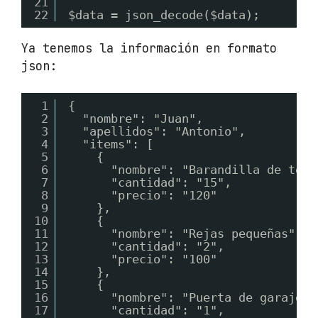
21
22
$data = json_decode($data);
Ya tenemos la información en formato
json:
1
{
2
"nombre": "Juan",
3
"apellidos": "Antonio",
4
"items": [
5
{
6
"nombre": "Barandilla de terr
7
"cantidad": "15",
8
"precio": "120"
9
},
10
{
11
"nombre": "Rejas pequeñas",
12
"cantidad": "2",
13
"precio": "100"
14
},
15
{
16
"nombre": "Puerta de garaje",
17
"cantidad": "1",