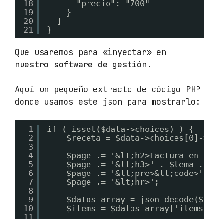
18
"precio": "700"
19
}
20
]
21
}
Que usaremos para «inyectar» en
nuestro software de gestión.
Aquí un pequeño extracto de código PHP
donde usamos este json para mostrarlo:
1
if ( isset($data->choices) ) {
2
$receta = $data->choices[0]->te
3
4
$page .= '&lt;h2>Factura en for
5
$page .= '&lt;h3>' . $tema . '&
6
$page .= '&lt;pre>&lt;code>' . 
7
$page .= '&lt;hr>';
8
9
$datos_array = json_decode($rec
10
$items = $datos_array['items'];
11