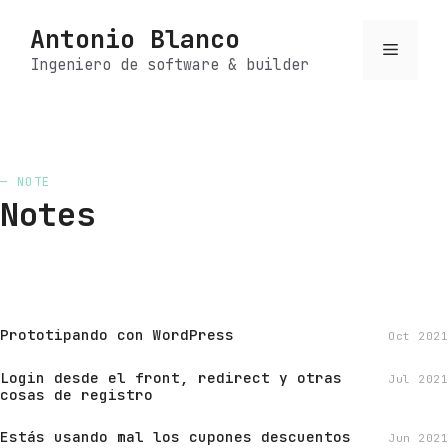
Saltar
Antonio Blanco
al
Menú
contenido
Ingeniero de software & builder
— NOTE
Notes
Prototipando con WordPress
Oct 2021
Login desde el front, redirect y otras
Jul 2021
cosas de registro
Estás usando mal los cupones descuentos
Jun 2021