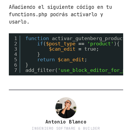
Añadiendo el siguiente código en tu
functions.php podrás activarlo y
usarlo.
1
function
activar_gutenberg_products(
2
if
(
$post_type
== 
'product'
){
3
$can_edit
= true;
4
}
5
return
$can_edit
;
6
}
7
add_filter(
'use_block_editor_for_pos
Antonio Blanco
INGENIERO SOFTWARE & BUILDER