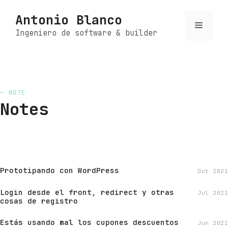
Saltar
Antonio Blanco
al
Menú
contenido
Ingeniero de software & builder
— NOTE
Notes
Prototipando con WordPress
Oct 2021
Login desde el front, redirect y otras
Jul 2021
cosas de registro
Estás usando mal los cupones descuentos
Jun 2021