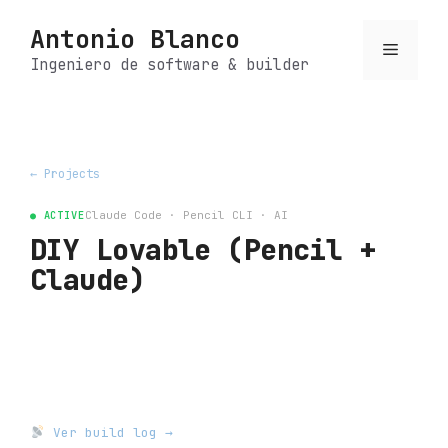
Saltar
Antonio Blanco
al
Menú
contenido
Ingeniero de software & builder
← Projects
● ACTIVE
Claude Code · Pencil CLI · AI
DIY Lovable (Pencil +
Claude)
Ver build log →