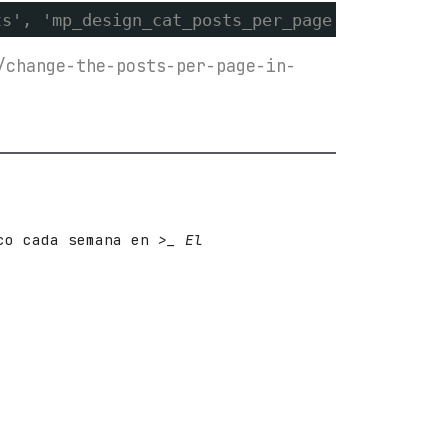
ts', 'mp_design_cat_posts_per_page' ); functi
/change-the-posts-per-page-in-
ico cada semana en
>_ El