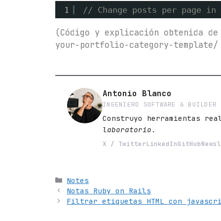
1
// Change posts per page in 
(Código y explicación obtenida de
your-portfolio-category-template/
Antonio Blanco
INGENIERO SOFTWARE & BUILDER
Construyo herramientas rea
laboratorio
.
X / Twitter
LinkedIn
GitHub
Newsl
Categorías
Notes
Notas Ruby on Rails
Filtrar etiquetas HTML con javascr