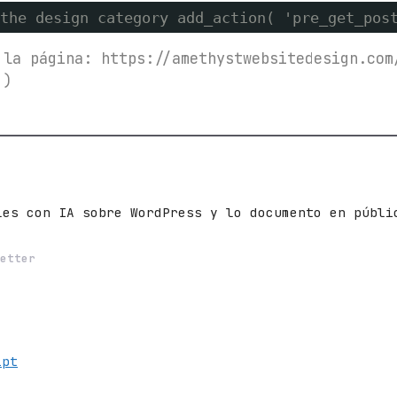
the design category add_action( 'pre_get_pos
 la página: https://amethystwebsitedesign.com
 )
les con IA sobre WordPress y lo documento en públ
etter
ipt